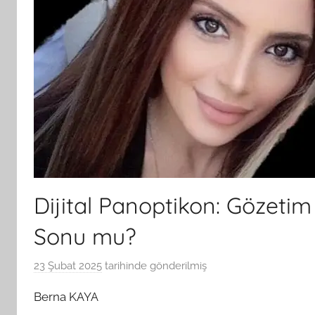
Dijital Panoptikon: Gözeti
Sonu mu?
23 Şubat 2025
tarihinde gönderilmiş
B
G
Berna KAYA
S