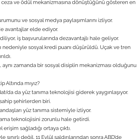
l bir ceza ve ödül mekanizmasına dönüştüğünü gösteren en
durumunu ve sosyal medya paylaşımlarını izliyor.
de avantajlar elde ediyor.
liyor, iş başvurularında dezavantajlı hale geliyor.
ı nedeniyle sosyal kredi puanı düşürüldü. Uçak ve tren
rıldı.
il, aynı zamanda bir sosyal disiplin mekanizması olduğunu
ip Altında mıyız?
atı’da da yüz tanıma teknolojisi giderek yaygınlaşıyor.
hip şehirlerden biri.
ndaşları yüz tanıma sistemiyle izliyor.
ama teknolojisini zorunlu hale getirdi.
 erişim sağladığı ortaya çıktı.
 sınırlı değil. 11 Eylül saldırılarından sonra ABD’de