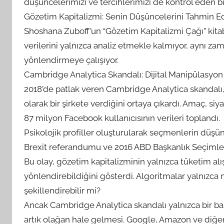
düşüncelerimizi ve tercihlerimizi de kontrol eden b
Gözetim Kapitalizmi: Senin Düşüncelerini Tahmin 
Shoshana Zuboff’un “Gözetim Kapitalizmi Çağı” kitabın
verilerini yalnızca analiz etmekle kalmıyor, aynı 
yönlendirmeye çalışıyor.
Cambridge Analytica Skandalı: Dijital Manipülasyon
2018’de patlak veren Cambridge Analytica skandalı, F
olarak bir şirkete verdiğini ortaya çıkardı. Amaç, siy
87 milyon Facebook kullanıcısının verileri toplandı.
Psikolojik profiller oluşturularak seçmenlerin düşünc
Brexit referandumu ve 2016 ABD Başkanlık Seçimler
Bu olay, gözetim kapitalizminin yalnızca tüketim alış
yönlendirebildiğini gösterdi. Algoritmalar yalnızca
şekillendirebilir mi?
Ancak Cambridge Analytica skandalı yalnızca bir ba
artık olağan hale gelmesi. Google, Amazon ve diğer t