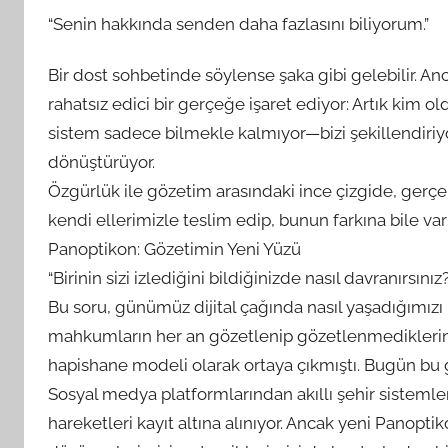
A
“Senin hakkında senden daha fazlasını biliyorum.”
M
t
Bir dost sohbetinde söylense şaka gibi gelebilir. 
a
rahatsız edici bir gerçeğe işaret ediyor: Artık kim o
r
sistem sadece bilmekle kalmıyor—bizi şekillendiriyor,
a
dönüştürüyor.
f
Özgürlük ile gözetim arasındaki ince çizgide, ger
ı
n
kendi ellerimizle teslim edip, bunun farkına bile 
d
Panoptikon: Gözetimin Yeni Yüzü
a
“Birinin sizi izlediğini bildiğinizde nasıl davranırsınız
n
Bu soru, günümüz dijital çağında nasıl yaşadığımızı 
mahkumların her an gözetlenip gözetlenmediklerini bi
hapishane modeli olarak ortaya çıkmıştı. Bugün bu 
Sosyal medya platformlarından akıllı şehir sistemler
hareketleri kayıt altına alınıyor. Ancak yeni Panoptiko