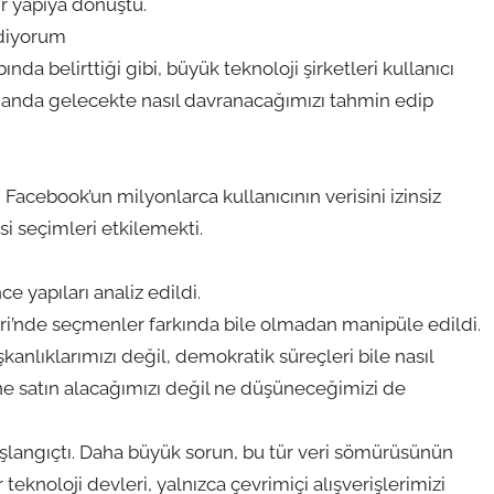
ir yapıya dönüştü.
Ediyorum
da belirttiği gibi, büyük teknoloji şirketleri kullanıcı
zamanda gelecekte nasıl davranacağımızı tahmin edip
acebook’un milyonlarca kullanıcının verisini izinsiz
asi seçimleri etkilemekti.
e yapıları analiz edildi.
i’nde seçmenler farkında bile olmadan manipüle edildi.
kanlıklarımızı değil, demokratik süreçleri bile nasıl
 ne satın alacağımızı değil ne düşüneceğimizi de
şlangıçtı. Daha büyük sorun, bu tür veri sömürüsünün
eknoloji devleri, yalnızca çevrimiçi alışverişlerimizi