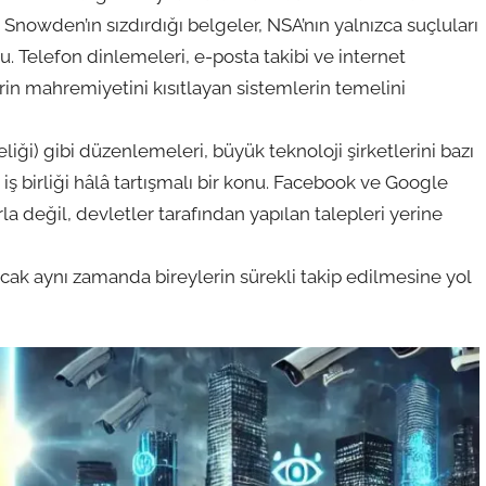
 Snowden’ın sızdırdığı belgeler, NSA’nın yalnızca suçluları
u. Telefon dinlemeleri, e-posta takibi ve internet
erin mahremiyetini kısıtlayan sistemlerin temelini
ği) gibi düzenlemeleri, büyük teknoloji şirketlerini bazı
e iş birliği hâlâ tartışmalı bir konu. Facebook ve Google
arla değil, devletler tarafından yapılan talepleri yerine
ancak aynı zamanda bireylerin sürekli takip edilmesine yol