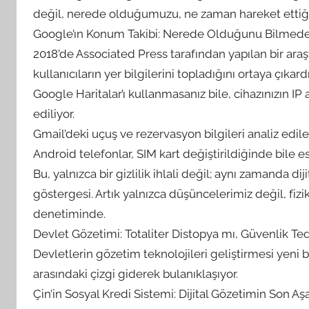
değil, nerede olduğumuzu, ne zaman hareket ettiğimi
Google’ın Konum Takibi: Nerede Olduğunu Bilmede
2018’de Associated Press tarafından yapılan bir araş
kullanıcıların yer bilgilerini topladığını ortaya çıkardı
Google Haritalar’ı kullanmasanız bile, cihazınızın 
ediliyor.
Gmail’deki uçuş ve rezervasyon bilgileri analiz ediler
Android telefonlar, SIM kart değiştirildiğinde bile 
Bu, yalnızca bir gizlilik ihlali değil; aynı zamanda d
göstergesi. Artık yalnızca düşüncelerimiz değil, fizik
denetiminde.
Devlet Gözetimi: Totaliter Distopya mı, Güvenlik Ted
Devletlerin gözetim teknolojileri geliştirmesi yeni
arasındaki çizgi giderek bulanıklaşıyor.
Çin’in Sosyal Kredi Sistemi: Dijital Gözetimin Son A