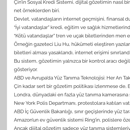
Çin’in Sosyal Kredi Sistemi, dijital gözetimin nası
net örneklerden biri.
Devlet, vatandaşların internet geçmişini, finansal 
“İyi vatandaşlar” kredi, eğitim ve sağlık hizmetlerin
“Kötü vatandaşlar” tren ve uçak biletlerinden men edi
Örneğin gazeteci Liu Hu, hükümeti eleştiren yazılar
biletleri alması yasaklandı, internet erişimi sınırlandı
Bu sistem, gözetimin yalnızca bir kontrol aracı değ
gösteriyor.
ABD ve Avrupa’da Yüz Tanıma Teknolojisi: Her An Tak
Çin kadar sert bir gözetim politikası izlenmese de, B
Londra, dünyadaki en fazla yüz tanıma kamerasına sa
New York Polis Departmanı, protestolara katılan vata
ABD İç Güvenlik Bakanlığı, sınır geçişlerinde yüz tar
Amazon’un ev güvenlik sistemi Ring’in, polislere özel
Ancak dijital gözetim sadece yüz tanıma sistemleriyle