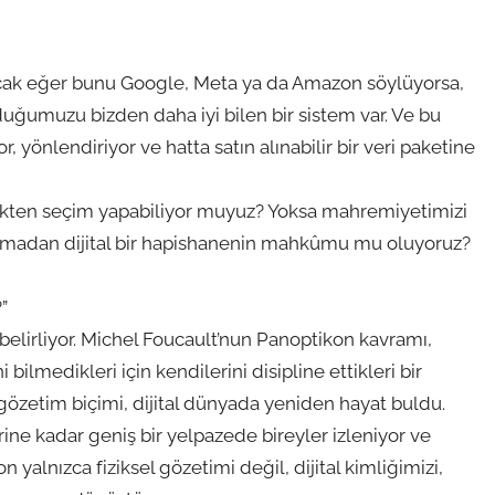
Ancak eğer bunu Google, Meta ya da Amazon söylüyorsa,
lduğumuzu bizden daha iyi bilen bir sistem var. Ve bu
 yönlendiriyor ve hatta satın alınabilir bir veri paketine
çekten seçim yapabiliyor muyuz? Yoksa mahremiyetimizi
varmadan dijital bir hapishanenin mahkûmu mu oluyoruz?
?”
belirliyor. Michel Foucault’nun Panoptikon kavramı,
lmedikleri için kendilerini disipline ettikleri bir
gözetim biçimi, dijital dünyada yeniden hayat buldu.
ine kadar geniş bir yelpazede bireyler izleniyor ve
n yalnızca fiziksel gözetimi değil, dijital kimliğimizi,