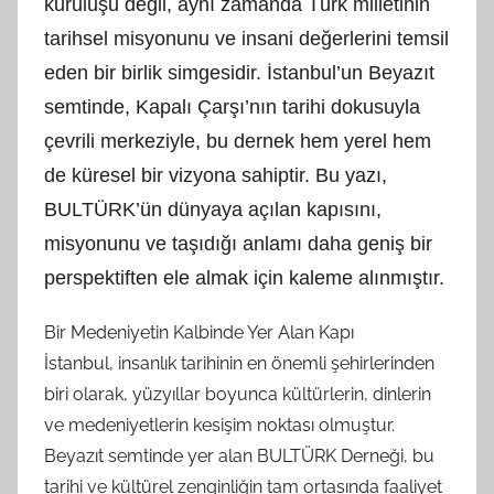
kuruluşu değil, aynı zamanda Türk milletinin
t
tarihsel misyonunu ve insani değerlerini temsil
a
r
eden bir birlik simgesidir. İstanbul’un Beyazıt
a
semtinde, Kapalı Çarşı’nın tarihi dokusuyla
f
çevrili merkeziyle, bu dernek hem yerel hem
ı
de küresel bir vizyona sahiptir. Bu yazı,
n
BULTÜRK’ün dünyaya açılan kapısını,
d
a
misyonunu ve taşıdığı anlamı daha geniş bir
n
perspektiften ele almak için kaleme alınmıştır.
Bir Medeniyetin Kalbinde Yer Alan Kapı
İstanbul, insanlık tarihinin en önemli şehirlerinden
biri olarak, yüzyıllar boyunca kültürlerin, dinlerin
ve medeniyetlerin kesişim noktası olmuştur.
Beyazıt semtinde yer alan BULTÜRK Derneği, bu
tarihi ve kültürel zenginliğin tam ortasında faaliyet