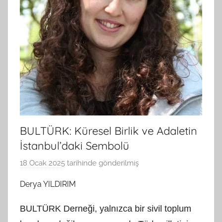
BULTÜRK: Küresel Birlik ve Adaletin
İstanbul’daki Sembolü
18 Ocak 2025
tarihinde gönderilmiş
B
G
Derya YILDIRIM
S
A
BULTÜRK Derneği, yalnızca bir sivil toplum
M