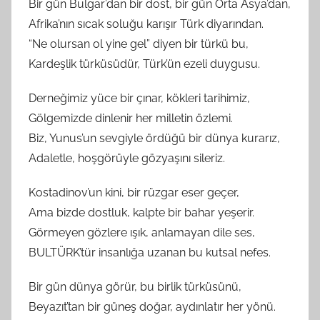
Bir gün Bulgar’dan bir dost, bir gün Orta Asya’dan,
Afrika’nın sıcak soluğu karışır Türk diyarından.
“Ne olursan ol yine gel” diyen bir türkü bu,
Kardeşlik türküsüdür, Türk’ün ezeli duygusu.
Derneğimiz yüce bir çınar, kökleri tarihimiz,
Gölgemizde dinlenir her milletin özlemi.
Biz, Yunus’un sevgiyle ördüğü bir dünya kurarız,
Adaletle, hoşgörüyle gözyaşını sileriz.
Kostadinov’un kini, bir rüzgar eser geçer,
Ama bizde dostluk, kalpte bir bahar yeşerir.
Görmeyen gözlere ışık, anlamayan dile ses,
BULTÜRK’tür insanlığa uzanan bu kutsal nefes.
Bir gün dünya görür, bu birlik türküsünü,
Beyazıt’tan bir güneş doğar, aydınlatır her yönü.