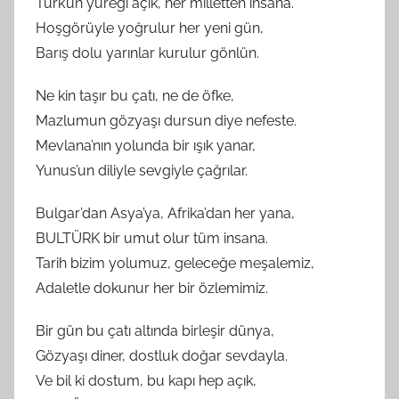
Türk’ün yüreği açık, her milletten insana.
Hoşgörüyle yoğrulur her yeni gün,
Barış dolu yarınlar kurulur gönlün.
Ne kin taşır bu çatı, ne de öfke,
Mazlumun gözyaşı dursun diye nefeste.
Mevlana’nın yolunda bir ışık yanar,
Yunus’un diliyle sevgiyle çağrılar.
Bulgar’dan Asya’ya, Afrika’dan her yana,
BULTÜRK bir umut olur tüm insana.
Tarih bizim yolumuz, geleceğe meşalemiz,
Adaletle dokunur her bir özlemimiz.
Bir gün bu çatı altında birleşir dünya,
Gözyaşı diner, dostluk doğar sevdayla.
Ve bil ki dostum, bu kapı hep açık,