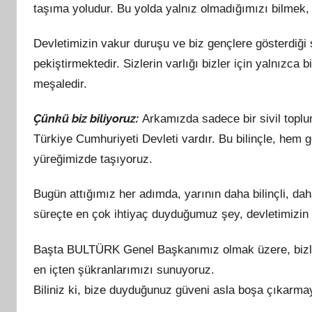
taşıma yoludur. Bu yolda yalnız olmadığımızı bilmek, 
f
ı
Devletimizin vakur duruşu ve biz gençlere gösterdiği
n
pekiştirmektedir. Sizlerin varlığı bizler için yalnızc
d
a
meşaledir.
n
Çünkü biz biliyoruz:
Arkamızda sadece bir sivil toplum 
Türkiye Cumhuriyeti Devleti vardır. Bu bilinçle, he
yüreğimizde taşıyoruz.
Bugün attığımız her adımda, yarının daha bilinçli, da
süreçte en çok ihtiyaç duyduğumuz şey, devletimizin r
Başta BULTÜRK Genel Başkanımız olmak üzere, bizle
en içten şükranlarımızı sunuyoruz.
Biliniz ki, bize duyduğunuz güveni asla boşa çıkarma