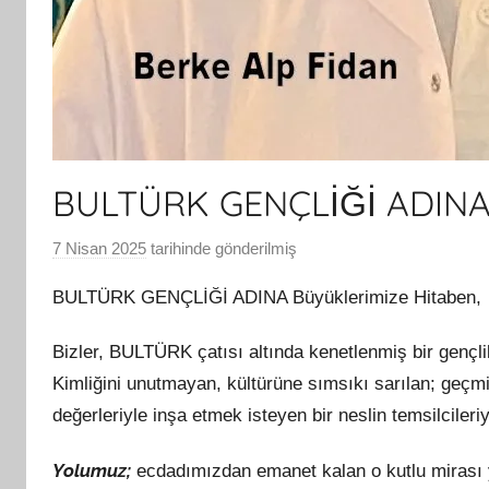
BULTÜRK GENÇLİĞİ ADIN
7 Nisan 2025
tarihinde gönderilmiş
B
G
BULTÜRK GENÇLİĞİ ADINA Büyüklerimize Hitaben,
S
A
Bizler, BULTÜRK çatısı altında kenetlenmiş bir gençlik
M
Kimliğini unutmayan, kültürüne sımsıkı sarılan; geçmi
t
değerleriyle inşa etmek isteyen bir neslin temsilcileriy
a
r
Yolumuz;
ecdadımızdan emanet kalan o kutlu mirası y
a