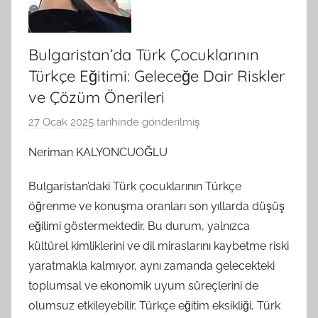
Bulgaristan’da Türk Çocuklarının
Türkçe Eğitimi: Geleceğe Dair Riskler
ve Çözüm Önerileri
27 Ocak 2025
tarihinde gönderilmiş
B
G
Neriman KALYONCUOĞLU
S
A
Bulgaristan’daki Türk çocuklarının Türkçe
M
öğrenme ve konuşma oranları son yıllarda düşüş
t
eğilimi göstermektedir. Bu durum, yalnızca
a
kültürel kimliklerini ve dil miraslarını kaybetme riski
r
yaratmakla kalmıyor, aynı zamanda gelecekteki
a
toplumsal ve ekonomik uyum süreçlerini de
f
olumsuz etkileyebilir. Türkçe eğitim eksikliği, Türk
ı