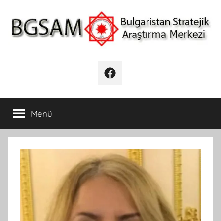
İçeriğe
atla
BGSAM
Bulgaristan
Stratejik
Facebook
Araştırma
Merkezi
Menü