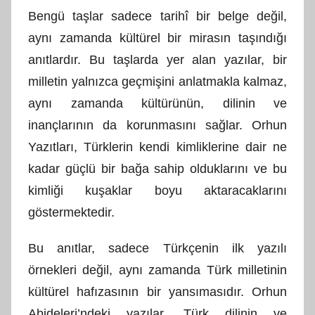
A
Bengü taşlar sadece tarihî bir belge değil,
M
aynı zamanda kültürel bir mirasın taşındığı
t
anıtlardır. Bu taşlarda yer alan yazılar, bir
a
r
milletin yalnızca geçmişini anlatmakla kalmaz,
a
aynı zamanda kültürünün, dilinin ve
f
inançlarının da korunmasını sağlar. Orhun
ı
Yazıtları, Türklerin kendi kimliklerine dair ne
n
kadar güçlü bir bağa sahip olduklarını ve bu
d
kimliği kuşaklar boyu aktaracaklarını
a
n
göstermektedir.
Bu anıtlar, sadece Türkçenin ilk yazılı
örnekleri değil, aynı zamanda Türk milletinin
kültürel hafızasının bir yansımasıdır. Orhun
Abideleri’ndeki yazılar, Türk dilinin ve