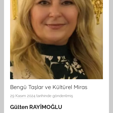
Bengü Taşlar ve Kültürel Miras
29 Kasım 2024
tarihinde gönderilmiş
B
G
Gülten RAYİMOĞLU
S